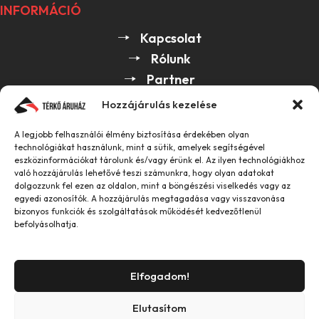
INFORMÁCIÓ
Kapcsolat
Rólunk
Partner
Hozzájárulás kezelése
HASZNOS
A legjobb felhasználói élmény biztosítása érdekében olyan
ÁSZF
technológiákat használunk, mint a sütik, amelyek segítségével
eszközinformációkat tárolunk és/vagy érünk el. Az ilyen technológiákhoz
GDPR
való hozzájárulás lehetővé teszi számunkra, hogy olyan adatokat
dolgozzunk fel ezen az oldalon, mint a böngészési viselkedés vagy az
egyedi azonosítók. A hozzájárulás megtagadása vagy visszavonása
bizonyos funkciók és szolgáltatások működését kedvezőtlenül
2026 Center Kert Kft. Minden jog fenntartva.
befolyásolhatja.
Elfogadom!
Powered by
Elutasítom