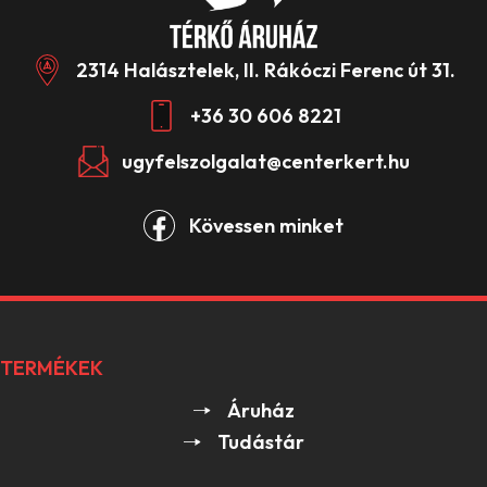
2314 Halásztelek, II. Rákóczi Ferenc út 31.
+36 30 606 8221
ugyfelszolgalat@centerkert.hu
Kövessen minket
TERMÉKEK
Áruház
Tudástár