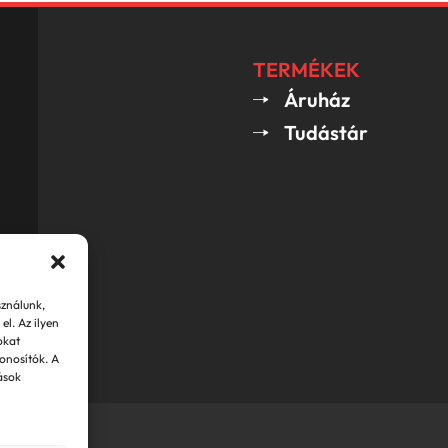
TERMÉKEK
Áruház
Tudástár
sználunk,
el. Az ilyen
okat
zonosítók. A
ások