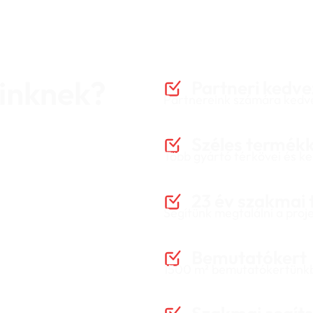
einknek?
Partneri kedv
Partnereink számára kedvez
Széles termékk
Több gyártó térkövei és ker
23 év szakmai 
Segítünk megtalálni a proj
Bemutatókert
1500 m² bemutatókertünkbe