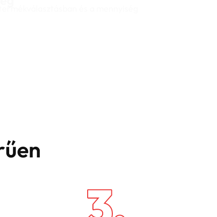
ség
 termékválasztásban és a mennyiség
rűen