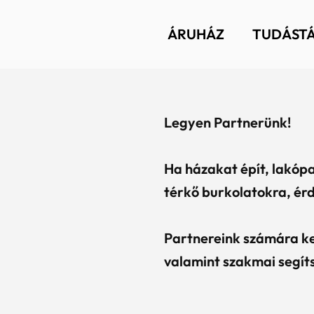
ÁRUHÁZ
TUDÁST
Legyen Partnerünk!
Ha házakat épít, lakóp
térkő burkolatokra, é
Partnereink számára ke
valamint szakmai segít