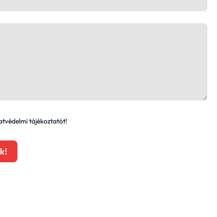
tvédelmi tájékoztatót!
k!