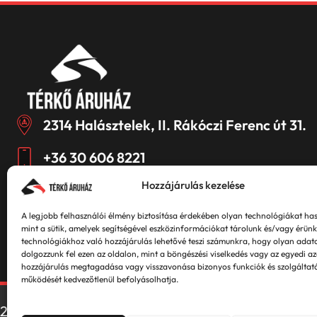
2314 Halásztelek, II. Rákóczi Ferenc út 31.
+36 30 606 8221
Hozzájárulás kezelése
ugyfelszolgalat@centerkert.hu
A legjobb felhasználói élmény biztosítása érdekében olyan technológiákat ha
mint a sütik, amelyek segítségével eszközinformációkat tárolunk és/vagy érünk 
Kövessen minket
technológiákhoz való hozzájárulás lehetővé teszi számunkra, hogy olyan adat
dolgozzunk fel ezen az oldalon, mint a böngészési viselkedés vagy az egyedi a
hozzájárulás megtagadása vagy visszavonása bizonyos funkciók és szolgáltat
működését kedvezőtlenül befolyásolhatja.
2026 Center Kert Kft. Minden jog fenntartva.