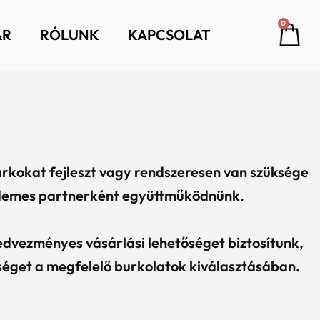
Car
0
ÁR
RÓLUNK
KAPCSOLAT
arkokat fejleszt vagy rendszeresen van szüksége
rdemes partnerként együttműködnünk.
dvezményes vásárlási lehetőséget biztosítunk,
séget a megfelelő burkolatok kiválasztásában.