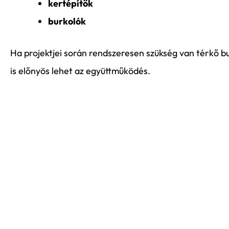
kertépítők
burkolók
Ha projektjei során rendszeresen szükség van térkő b
is előnyös lehet az együttműködés.