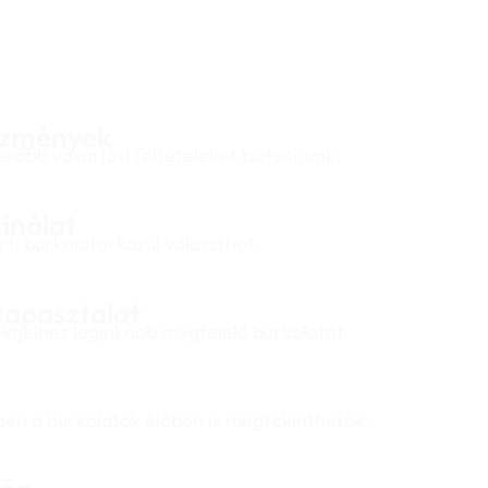
ezmények
őbb vásárlási feltételeket biztosítunk.
ínálat
ti burkolatai közül választhat.
tapasztalat
ektjeihez leginkább megfelelő burkolatot.
n a burkolatok élőben is megtekinthetők.