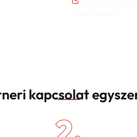
Szakmai segít
Szükség esetén segítünk a
meghatározásában.
tneri kapcsolat egysze