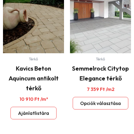
a
te
tö
var
van
A
vá
a
Térkő
Térkő
te
vá
Kavics Beton
Semmelrock Citytop
ki
Aquincum antikolt
Elegance térkő
térkő
7 359
Ft
/m2
10 910
Ft
/m²
Opciók választása
Ajánlatlistára