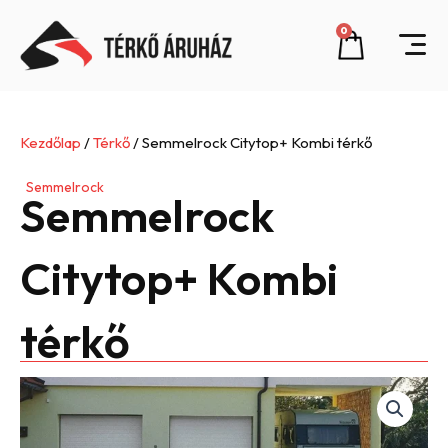
Skip
0
Cart
to
content
Kezdőlap
/
Térkő
/ Semmelrock Citytop+ Kombi térkő
Semmelrock
Semmelrock
Citytop+ Kombi
térkő