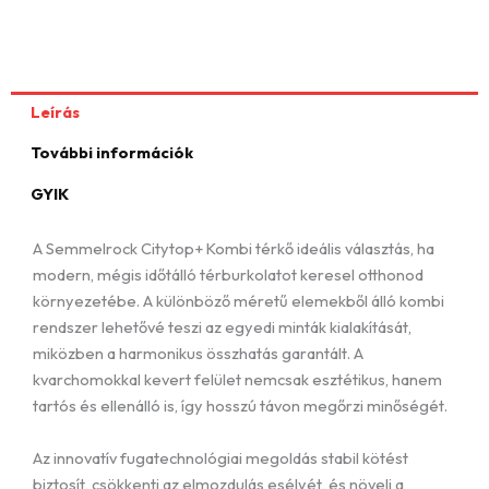
489 Ft
Leírás
További információk
GYIK
A Semmelrock Citytop+ Kombi térkő ideális választás, ha
modern, mégis időtálló térburkolatot keresel otthonod
környezetébe. A különböző méretű elemekből álló kombi
rendszer lehetővé teszi az egyedi minták kialakítását,
miközben a harmonikus összhatás garantált. A
kvarchomokkal kevert felület nemcsak esztétikus, hanem
tartós és ellenálló is, így hosszú távon megőrzi minőségét.
Az innovatív fugatechnológiai megoldás stabil kötést
biztosít, csökkenti az elmozdulás esélyét, és növeli a