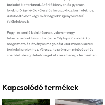
burkolat élettartamát. A térkő könnyen és gyorsan
lerakható, így kiváló választás teraszokhoz, kerti utakhoz,
autóbeállókhoz vagy akár nagyobb igénybevételű
felületekhez is.
Fagy- és sóálló kialakításának, valamint nagy
teherbírásának köszönhetően a Citytop+ Kombi térkő
megbízható és látványos megoldást kínál minden kültéri
burkolati projekthez. Válaszd, ha prémium minőséget és
sokoldalú design lehetőségeket szeretnél egy termékben.
Kapcsolódó termékek
En