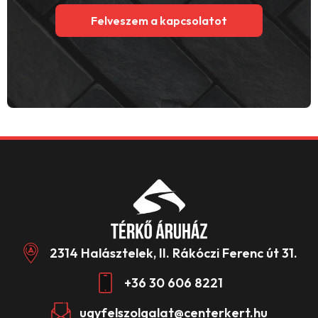
Felveszem a kapcsolatot
2314 Halásztelek, II. Rákóczi Ferenc út 31.
+36 30 606 8221
ugyfelszolgalat@centerkert.hu