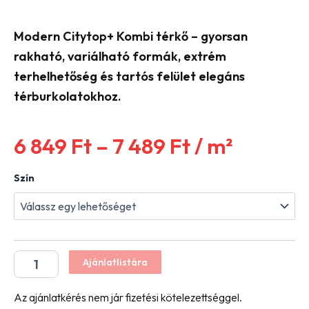
Modern Citytop+ Kombi térkő – gyorsan
rakható, variálható formák, extrém
terhelhetőség és tartós felület elegáns
térburkolatokhoz.
Ártartomán
6 849
Ft
–
7 489
Ft
/ m²
6
Semmelrock
Szín
Citytop+
Kombi
849 Ft
térkő
mennyiség
-
Ajánlatlistára
7
Az ajánlatkérés nem jár fizetési kötelezettséggel.