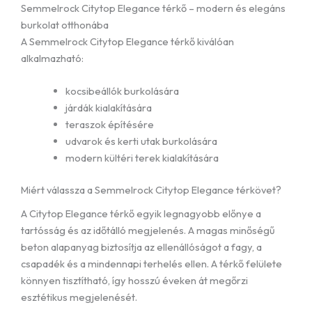
Semmelrock Citytop Elegance térkő – modern és elegáns
burkolat otthonába
A Semmelrock Citytop Elegance térkő kiválóan
alkalmazható:
kocsibeállók burkolására
járdák kialakítására
teraszok építésére
udvarok és kerti utak burkolására
modern kültéri terek kialakítására
Miért válassza a Semmelrock Citytop Elegance térkövet?
A Citytop Elegance térkő egyik legnagyobb előnye a
tartósság és az időtálló megjelenés. A magas minőségű
beton alapanyag biztosítja az ellenállóságot a fagy, a
csapadék és a mindennapi terhelés ellen. A térkő felülete
könnyen tisztítható, így hosszú éveken át megőrzi
esztétikus megjelenését.