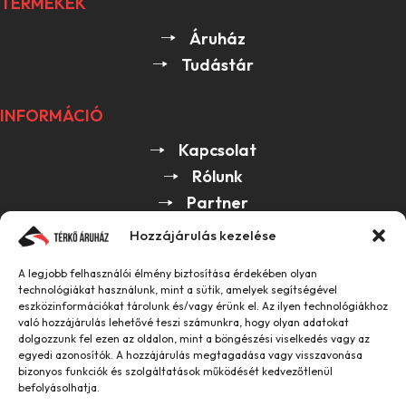
TERMÉKEK
Áruház
Tudástár
INFORMÁCIÓ
Kapcsolat
Rólunk
Partner
Hozzájárulás kezelése
HASZNOS
A legjobb felhasználói élmény biztosítása érdekében olyan
ÁSZF
technológiákat használunk, mint a sütik, amelyek segítségével
eszközinformációkat tárolunk és/vagy érünk el. Az ilyen technológiákhoz
GDPR
való hozzájárulás lehetővé teszi számunkra, hogy olyan adatokat
dolgozzunk fel ezen az oldalon, mint a böngészési viselkedés vagy az
egyedi azonosítók. A hozzájárulás megtagadása vagy visszavonása
bizonyos funkciók és szolgáltatások működését kedvezőtlenül
2026 Center Kert Kft. Minden jog fenntartva.
befolyásolhatja.