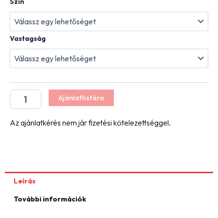
Szín
Citytop
Elegance
térkő
mennyiség
Vastagság
Ajánlatlistára
Az ajánlatkérés nem jár fizetési kötelezettséggel.
Leírás
További információk