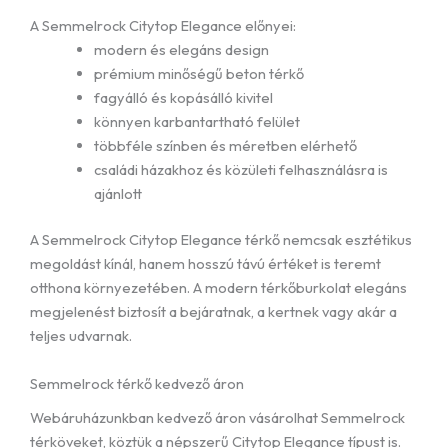
A Semmelrock Citytop Elegance előnyei:
modern és elegáns design
prémium minőségű beton térkő
fagyálló és kopásálló kivitel
könnyen karbantartható felület
többféle színben és méretben elérhető
családi házakhoz és közületi felhasználásra is
ajánlott
A
Semmelrock
Citytop Elegance térkő nemcsak esztétikus
megoldást kínál, hanem hosszú távú értéket is teremt
otthona környezetében. A modern térkőburkolat elegáns
megjelenést biztosít a bejáratnak, a kertnek vagy akár a
teljes udvarnak.
Semmelrock térkő kedvező áron
Webáruházunkban kedvező áron vásárolhat
Semmelrock
térköveket, köztük a népszerű Citytop Elegance típust is.