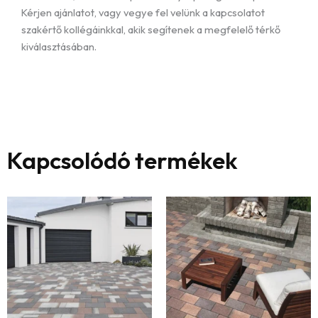
Kérjen ajánlatot, vagy vegye fel velünk a kapcsolatot
szakértő kollégáinkkal, akik segítenek a megfelelő térkő
kiválasztásában.
Kapcsolódó termékek
Ártartomány:
Ártart
Ennek
En
6
5
a
a
209 Ft
989 Ft
terméknek
te
-
-
több
tö
7
6
variációja
var
489 Ft
419 Ft
van.
van
A
A