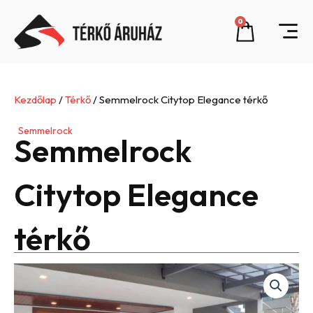
Skip
0
Cart
to
content
Kezdőlap
/
Térkő
/ Semmelrock Citytop Elegance térkő
Semmelrock
Semmelrock
Citytop Elegance
térkő