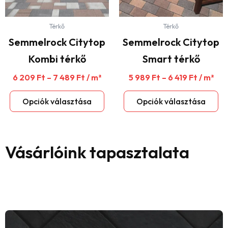
változatok
vá
a
a
Térkő
Térkő
termékoldalon
te
választhatók
vá
Semmelrock Citytop
Semmelrock Citytop
ki
ki
Kombi térkő
Smart térkő
6 209
Ft
–
7 489
Ft
/ m²
5 989
Ft
–
6 419
Ft
/ m²
Opciók választása
Opciók választása
Vásárlóink tapasztalata