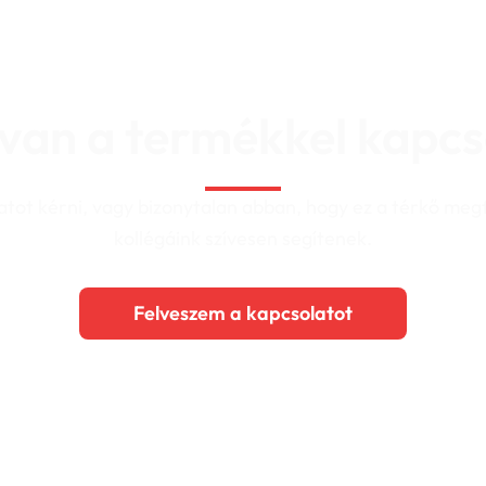
van a termékkel kapc
atot kérni, vagy bizonytalan abban, hogy ez a térkő megf
kollégáink szívesen segítenek.
Felveszem a kapcsolatot