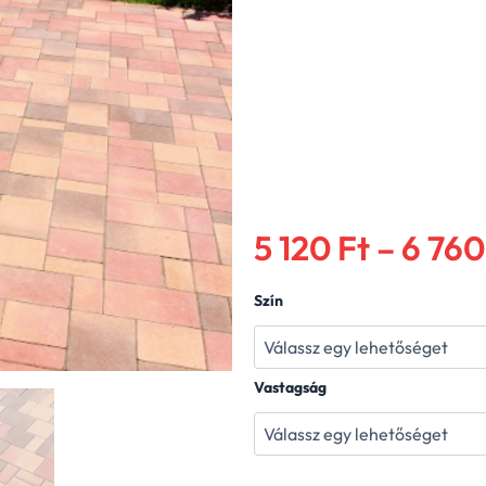
5 120
Ft
–
6 76
Kavics
Szín
Beton
London
vario
térkő
Vastagság
mennyiség