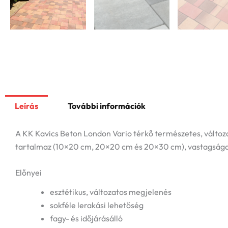
Leírás
További információk
A
KK Kavics Beton
London Vario térkő természetes, változa
tartalmaz (10×20 cm, 20×20 cm és 20×30 cm), vastagsága
Előnyei
esztétikus, változatos megjelenés
sokféle lerakási lehetőség
fagy- és időjárásálló