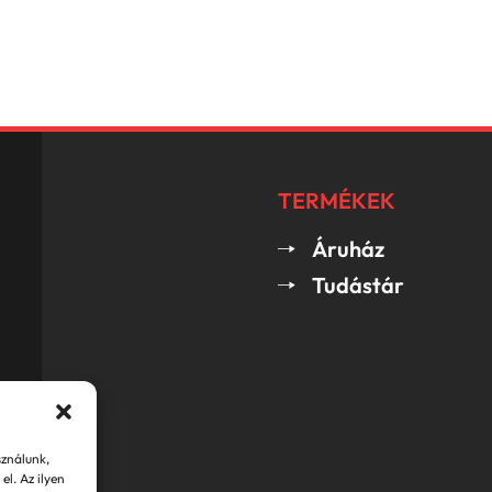
TERMÉKEK
Áruház
Tudástár
sználunk,
el. Az ilyen