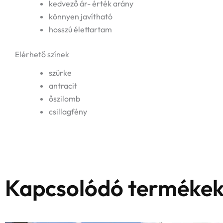
kedvező ár- érték arány
könnyen javítható
hosszú élettartam
Elérhető színek
szürke
antracit
őszilomb
csillagfény
Kapcsolódó terméke