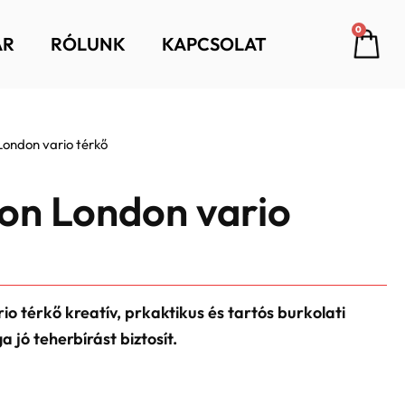
Car
0
ÁR
RÓLUNK
KAPCSOLAT
London vario térkő
ton London vario
o térkő kreatív, prkaktikus és tartós burkolati
jó teherbírást biztosít.