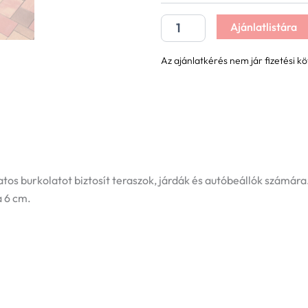
Ajánlatlistára
Az ajánlatkérés nem jár fizetési kö
tos burkolatot biztosít teraszok, járdák és autóbeállók számá
 6 cm.