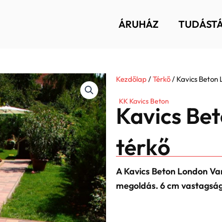
ÁRUHÁZ
TUDÁST
Kezdőlap
/
Térkő
/ Kavics Beton 
KK Kavics Beton
Kavics Be
térkő
A Kavics Beton London Vari
megoldás. 6 cm vastagsága 