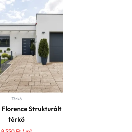
Térkő
Florence Strukturált
térkő
8 550
Ft
/ m²