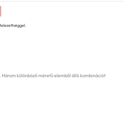
760 Ft
telezettséggel.
ra. Három különböző méretű elemből álló kombinációt