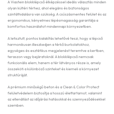
A Viastein blokklépcső élképzéssel ideális választás minden
olyan kültéri térhez, ahol elegáns és biztonságos
szintáthidalásra van szükség. A csúszásmentes felület és az
ergonomikus, kényelmes lépésmagasság garantálja a
komfortos használatot mindennapi környezetben.
A letisztult, pontos kialakítás lehetővé teszi, hogy a lépcső
harmonikusan illeszkedjen a térkő burkolatokhoz,
egységes és esztétikus megjelenést teremtve a kertben,
teraszon vagy bejáratoknál. A blokklépcső nemcsak
funkcionális elem, hanem a tér látványos része is, amely
összeköti a különböző szinteket és kiemeli a környezet
struktúráját.
A prémium minőségű beton és a Clean & Color Protect
felületvédelem biztosítja a hosszú élettartamot, valamint
az ellenállást az időjárási hatásokkal és szennyeződésekkel
szemben.