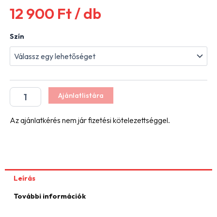
12 900
Ft
/ db
VIASTEIN
Szín
Blokklépcső
mennyiség
Ajánlatlistára
Az ajánlatkérés nem jár fizetési kötelezettséggel.
Leírás
További információk