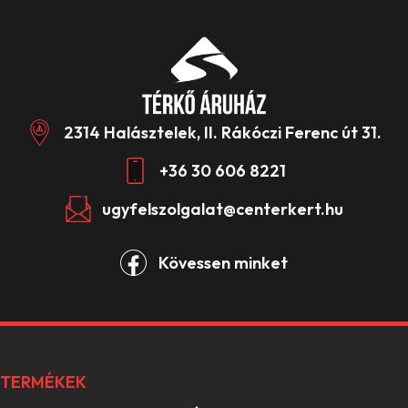
2314 Halásztelek, II. Rákóczi Ferenc út 31.
+36 30 606 8221
ugyfelszolgalat@centerkert.hu
Kövessen minket
TERMÉKEK