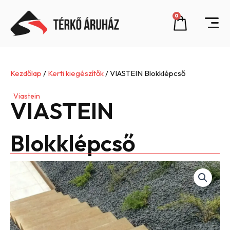
Skip
0
Cart
to
content
Kezdőlap
/
Kerti kiegészítők
/ VIASTEIN Blokklépcső
Viastein
VIASTEIN
Blokklépcső