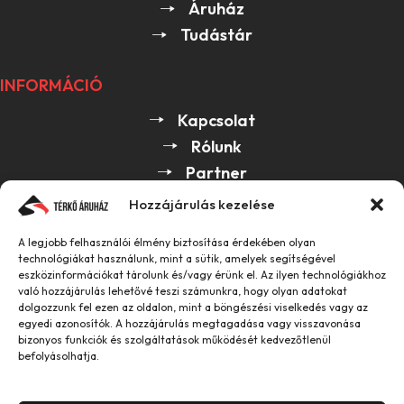
Áruház
Tudástár
INFORMÁCIÓ
Kapcsolat
Rólunk
Partner
Hozzájárulás kezelése
HASZNOS
A legjobb felhasználói élmény biztosítása érdekében olyan
ÁSZF
technológiákat használunk, mint a sütik, amelyek segítségével
eszközinformációkat tárolunk és/vagy érünk el. Az ilyen technológiákhoz
GDPR
való hozzájárulás lehetővé teszi számunkra, hogy olyan adatokat
dolgozzunk fel ezen az oldalon, mint a böngészési viselkedés vagy az
egyedi azonosítók. A hozzájárulás megtagadása vagy visszavonása
bizonyos funkciók és szolgáltatások működését kedvezőtlenül
2026 Center Kert Kft. Minden jog fenntartva.
befolyásolhatja.